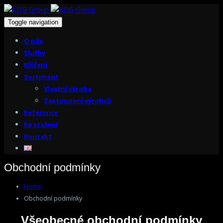
Toggle navigation
O nás
Služby
Měření
Sortiment
Vlastní výroba
Zastoupení výrobců
Reference
Ke stažení
Kontakt
Obchodní podmínky
Home
Obchodní podmínky
Všeobecné obchodní podmínky