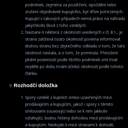
podmínek, zejména za pozdržení, opoždění nebo
zrušení objednávek kupujícího, byť dříve potvrzených.
Kupující v takových případech nemá právo na náhradu
jakýchkoliv škod z toho vzniklých.
Nastane-li některá z okolností uvedených v čl. 8.1., je
strana zatížená touto okolností povinna informovat
druhou stranu bez zbytečného odkladu o tom, že tato
okolnost nastala, a o tom, že pominula. Přerušení
plnění povinností podle těchto podmínek smí trvat
nejdéle po dobu trvání účinků okolností podle tohoto
článku.
Rozhodčí doložka
Spory vzniklé z kupních smluv uzavřených mezi
prodávajícím a kupujícím, jakož i spory s těmito
smlouvami související nebo se k nim jakkoliv
vztahující, budou řešeny dohodou mezi prodávajícím
a kupujícím. Nedojde-li mezi stranami k dohodě,